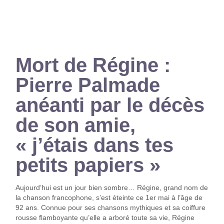
Mort de Régine :
Pierre Palmade
anéanti par le décès
de son amie,
« j’étais dans tes
petits papiers »
Aujourd’hui est un jour bien sombre… Régine, grand nom de
la chanson francophone, s’est éteinte ce 1er mai à l’âge de
92 ans. Connue pour ses chansons mythiques et sa coiffure
rousse flamboyante qu’elle a arboré toute sa vie, Régine